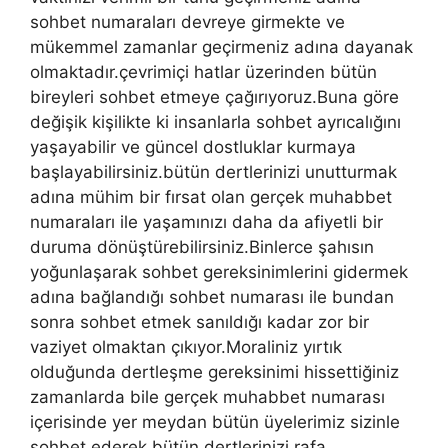
sohbet numaraları devreye girmekte ve
mükemmel zamanlar geçirmeniz adına dayanak
olmaktadır.çevrimiçi hatlar üzerinden bütün
bireyleri sohbet etmeye çağırıyoruz.Buna göre
değişik kişilikte ki insanlarla sohbet ayrıcalığını
yaşayabilir ve güncel dostluklar kurmaya
başlayabilirsiniz.bütün dertlerinizi unutturmak
adına mühim bir fırsat olan gerçek muhabbet
numaraları ile yaşamınızı daha da afiyetli bir
duruma dönüştürebilirsiniz.Binlerce şahısın
yoğunlaşarak sohbet gereksinimlerini gidermek
adına bağlandığı sohbet numarası ile bundan
sonra sohbet etmek sanıldığı kadar zor bir
vaziyet olmaktan çıkıyor.Moraliniz yırtık
olduğunda dertleşme gereksinimi hissettiğiniz
zamanlarda bile gerçek muhabbet numarası
içerisinde yer meydan bütün üyelerimiz sizinle
sohbet ederek bütün dertlerinizi rafa