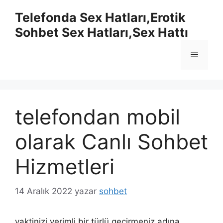
İçeriğe
Telefonda Sex Hatları,Erotik
atla
Sohbet Sex Hatları,Sex Hattı
Menü
telefondan mobil
olarak Canlı Sohbet
Hizmetleri
14 Aralık 2022
yazar
sohbet
vaktinizi verimli bir türlü geçirmeniz adına