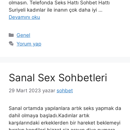
olmasın. Telefonda Seks Hattı Sohbet Hattı
Suriyeli kadınlar ile inanın çok daha iyi …
Devamını oku
Kategoriler
Genel
Yorum yap
Sanal Sex Sohbetleri
29 Mart 2023
yazar
sohbet
Sanal ortamda yapılanlara artık seks yapmak da
dahil olmaya başladı.Kadınlar artık
karşılarındaki erkeklerden bir hareket beklemeyi
bırakıp kendileri bizzat siz arayın diye numara