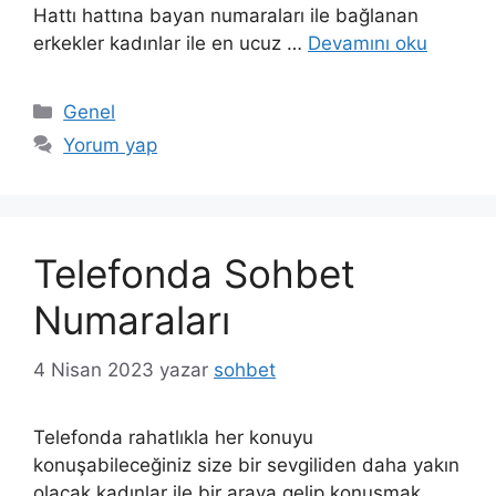
Hattı hattına bayan numaraları ile bağlanan
erkekler kadınlar ile en ucuz …
Devamını oku
Kategoriler
Genel
Yorum yap
Telefonda Sohbet
Numaraları
4 Nisan 2023
yazar
sohbet
Telefonda rahatlıkla her konuyu
konuşabileceğiniz size bir sevgiliden daha yakın
olacak kadınlar ile bir araya gelip konuşmak