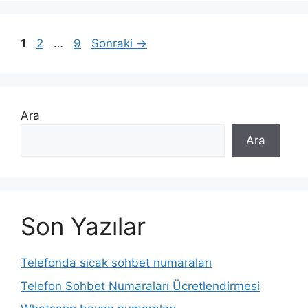
Sayfa
Sayfa
Sayfa
1
2
…
9
Sonraki
→
Ara
Ara
Son Yazılar
Telefonda sıcak sohbet numaraları
Telefon Sohbet Numaraları Ücretlendirmesi