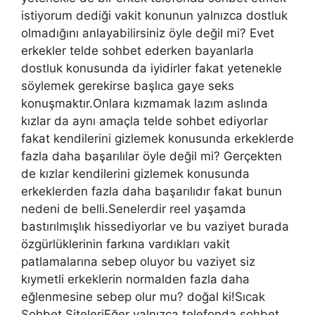
istiyorum dediği vakit konunun yalnızca dostluk
olmadığını anlayabilirsiniz öyle değil mi? Evet
erkekler telde sohbet ederken bayanlarla
dostluk konusunda da iyidirler fakat yetenekle
söylemek gerekirse başlıca gaye seks
konuşmaktır.Onlara kızmamak lazım aslında
kızlar da aynı amaçla telde sohbet ediyorlar
fakat kendilerini gizlemek konusunda erkeklerde
fazla daha başarılılar öyle değil mi? Gerçekten
de kızlar kendilerini gizlemek konusunda
erkeklerden fazla daha başarılıdır fakat bunun
nedeni de belli.Senelerdir reel yaşamda
bastırılmışlık hissediyorlar ve bu vaziyet burada
özgürlüklerinin farkına vardıkları vakit
patlamalarına sebep oluyor bu vaziyet siz
kıymetli erkeklerin normalden fazla daha
eğlenmesine sebep olur mu? doğal ki!Sıcak
Sohbet SiteleriEğer yalnızca telefonda sohbet