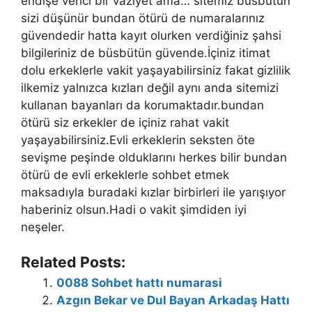
endişe verici bir vaziyet ama… sitemiz büsbütün
sizi düşünür bundan ötürü de numaralarınız
güvendedir hatta kayıt olurken verdiğiniz şahsi
bilgileriniz de büsbütün güvende.İçiniz itimat
dolu erkeklerle vakit yaşayabilirsiniz fakat gizlilik
ilkemiz yalnızca kızları değil aynı anda sitemizi
kullanan bayanları da korumaktadır.bundan
ötürü siz erkekler de içiniz rahat vakit
yaşayabilirsiniz.Evli erkeklerin seksten öte
sevişme peşinde olduklarını herkes bilir bundan
ötürü de evli erkeklerle sohbet etmek
maksadıyla buradaki kızlar birbirleri ile yarışıyor
haberiniz olsun.Hadi o vakit şimdiden iyi
neşeler.
Related Posts:
0088 Sohbet hattı numarasi
Azgın Bekar ve Dul Bayan Arkadaş Hattı