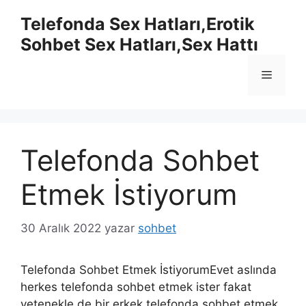
İçeriğe
Telefonda Sex Hatları,Erotik
atla
Sohbet Sex Hatları,Sex Hattı
Menü
Telefonda Sohbet
Etmek İstiyorum
30 Aralık 2022
yazar
sohbet
Telefonda Sohbet Etmek İstiyorumEvet aslında
herkes telefonda sohbet etmek ister fakat
yetenekle de bir erkek telefonda sohbet etmek