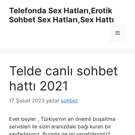
İçeriğe
Telefonda Sex Hatları,Erotik
atla
Sohbet Sex Hatları,Sex Hattı
Menü
Telde canlı sohbet
hattı 2021
17 Şubat 2023
yazar
sohbet
Evet beyler , Türkiye’nin en önemli boşaltma
servisleri ile sizin aranızdaki bağı kuran bir
sayfadasınız. Burada ne mi yapabilirsiniz?