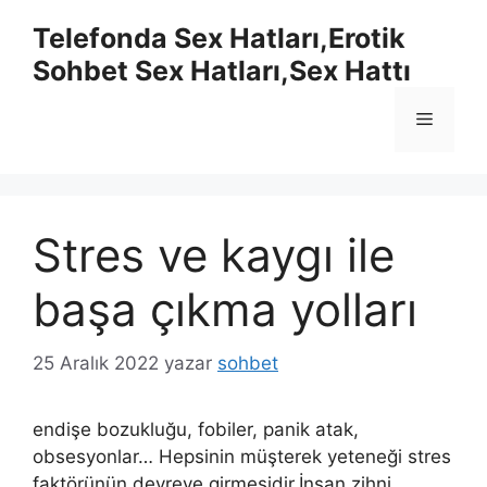
İçeriğe
Telefonda Sex Hatları,Erotik
atla
Sohbet Sex Hatları,Sex Hattı
Menü
Stres ve kaygı ile
başa çıkma yolları
25 Aralık 2022
yazar
sohbet
endişe bozukluğu, fobiler, panik atak,
obsesyonlar… Hepsinin müşterek yeteneği stres
faktörünün devreye girmesidir.İnsan zihni,