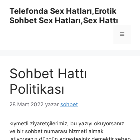
İçeriğe
Telefonda Sex Hatları,Erotik
atla
Sohbet Sex Hatları,Sex Hattı
Menü
Sohbet Hattı
Politikası
28 Mart 2022
yazar
sohbet
kıymetli ziyaretçilerimiz, bu yazıyı okuyorsanız
ve bir sohbet numarası hizmeti almak
istiyorsanız düzgün adrestesiniz demektir.sebep