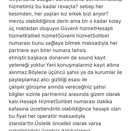
hizmetimiz bu kadar revaçta? sebep her
kesimden, her yaştan kız erkek bizi arıyor?
mevzu olabildiğince derin ama bir o kadar kolay
üç noktadan oluşuyor.Güvenli hizmetHesaplı
hizmetKaliteli hizmetGüvenli hizmetSohbet
numarası bunu sağlaya bilmek maksadıyla her
partnere ayrı birer numara tahsis
etmiştir.başkaca donanım de sound kayıt
yeteneği yoktur.Yani konuşmalarınız kayıt altına
alınmaz.Böylece üçüncü şahıs ya da kurumlar ile
paylaşılamaz.alıcı gizliliği esası ile
çalışılır.görüşme anında vereceğiniz şahsi
bilgiler sizinle partneriniz arasında gizem olarak
kalır.Hesaplı HizmetSohbet numarası dakika
kafasına ücretlendirilir.olabildiğince hesaplı olan
bu fiyat her operatör maksadıyla
standarttır.Üstelik öncelikli olarak varsa
paketinizdeki ücretsiz dakikalarınız