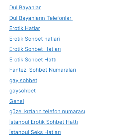
Dul Bayanlar
Dul Bayanların Telefonları
Erotik Hatlar
Erotik Sohbet hatlari
Erotik Sohbet Hatları
Erotik Sohbet Hattı
Fantezi Sohbet Numaraları
gay sohbet
gaysohbet
Genel
güzel kızların telefon numarası
İstanbul Erotik Sohbet Hattı
İstanbul Seks Hatları