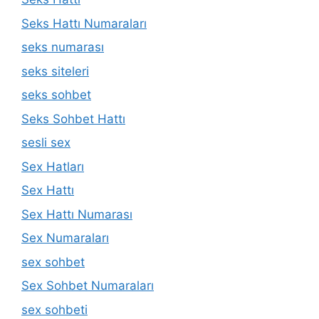
Seks Hattı Numaraları
seks numarası
seks siteleri
seks sohbet
Seks Sohbet Hattı
sesli sex
Sex Hatları
Sex Hattı
Sex Hattı Numarası
Sex Numaraları
sex sohbet
Sex Sohbet Numaraları
sex sohbeti