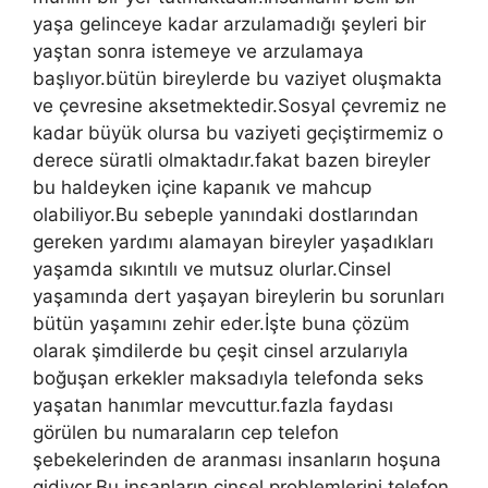
yaşa gelinceye kadar arzulamadığı şeyleri bir
yaştan sonra istemeye ve arzulamaya
başlıyor.bütün bireylerde bu vaziyet oluşmakta
ve çevresine aksetmektedir.Sosyal çevremiz ne
kadar büyük olursa bu vaziyeti geçiştirmemiz o
derece süratli olmaktadır.fakat bazen bireyler
bu haldeyken içine kapanık ve mahcup
olabiliyor.Bu sebeple yanındaki dostlarından
gereken yardımı alamayan bireyler yaşadıkları
yaşamda sıkıntılı ve mutsuz olurlar.Cinsel
yaşamında dert yaşayan bireylerin bu sorunları
bütün yaşamını zehir eder.İşte buna çözüm
olarak şimdilerde bu çeşit cinsel arzularıyla
boğuşan erkekler maksadıyla telefonda seks
yaşatan hanımlar mevcuttur.fazla faydası
görülen bu numaraların cep telefon
şebekelerinden de aranması insanların hoşuna
gidiyor.Bu insanların cinsel problemlerini telefon