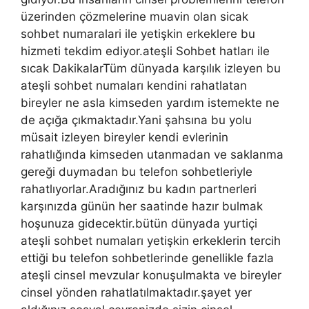
üzerinden çözmelerine muavin olan sicak
sohbet numaralari ile yetişkin erkeklere bu
hizmeti tekdim ediyor.ateşli Sohbet hatları ile
sıcak DakikalarTüm dünyada karşılık izleyen bu
ateşli sohbet numaları kendini rahatlatan
bireyler ne asla kimseden yardım istemekte ne
de açığa çıkmaktadır.Yani şahsına bu yolu
müsait izleyen bireyler kendi evlerinin
rahatlığında kimseden utanmadan ve saklanma
gereği duymadan bu telefon sohbetleriyle
rahatlıyorlar.Aradığınız bu kadın partnerleri
karşınızda günün her saatinde hazır bulmak
hoşunuza gidecektir.bütün dünyada yurtiçi
ateşli sohbet numaları yetişkin erkeklerin tercih
ettiği bu telefon sohbetlerinde genellikle fazla
ateşli cinsel mevzular konuşulmakta ve bireyler
cinsel yönden rahatlatılmaktadır.şayet yer