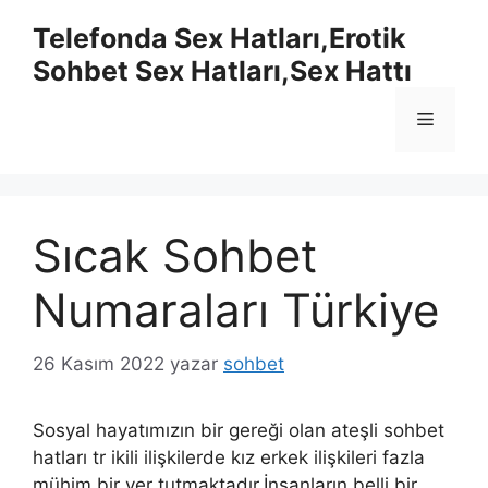
İçeriğe
Telefonda Sex Hatları,Erotik
atla
Sohbet Sex Hatları,Sex Hattı
Menü
Sıcak Sohbet
Numaraları Türkiye
26 Kasım 2022
yazar
sohbet
Sosyal hayatımızın bir gereği olan ateşli sohbet
hatları tr ikili ilişkilerde kız erkek ilişkileri fazla
mühim bir yer tutmaktadır.İnsanların belli bir