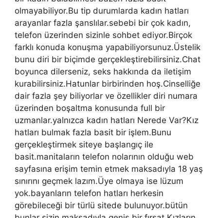
olmayabiliyor.Bu tip durumlarda kadın hatları
arayanlar fazla şanslılar.sebebi bir çok kadın,
telefon üzerinden sizinle sohbet ediyor.Birçok
farklı konuda konuşma yapabiliyorsunuz.Üstelik
bunu diri bir biçimde gerçekleştirebilirsiniz.Chat
boyunca dilerseniz, seks hakkında da iletişim
kurabilirsiniz.Hatunlar birbirinden hoş.Cinselliğe
dair fazla şey biliyorlar ve özellikler diri numara
üzerinden boşaltma konusunda full bir
uzmanlar.yalnızca kadın hatları Nerede Var?Kız
hatları bulmak fazla basit bir işlem.Bunu
gerçekleştirmek siteye başlangıç ile
basit.manitaların telefon nolarının olduğu web
sayfasına erişim temin etmek maksadıyla 18 yaş
sınırını geçmek lazım.Üye olmaya ise lüzum
yok.bayanların telefon hatları herkesin
görebileceği bir türlü sitede bulunuyor.bütün
bunlar sizin maksadıyla geniş bir fırsat.Kızların