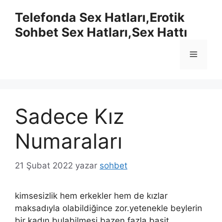
İçeriğe
Telefonda Sex Hatları,Erotik
atla
Sohbet Sex Hatları,Sex Hattı
Menü
Sadece Kız
Numaraları
21 Şubat 2022
yazar
sohbet
kimsesizlik hem erkekler hem de kızlar
maksadıyla olabildiğince zor.yetenekle beylerin
bir kadın bulabilmesi bazen fazla basit