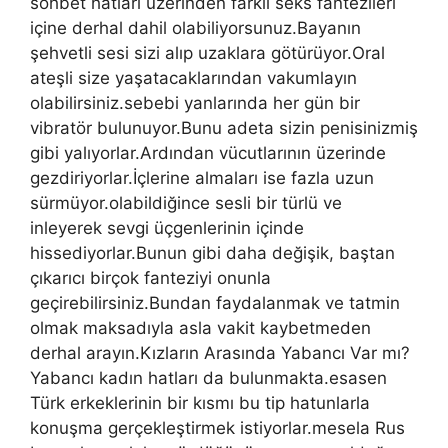
sohbet hatları üzerinden farklı seks fantezileri
içine derhal dahil olabiliyorsunuz.Bayanın
şehvetli sesi sizi alıp uzaklara götürüyor.Oral
ateşli size yaşatacaklarından vakumlayın
olabilirsiniz.sebebi yanlarında her gün bir
vibratör bulunuyor.Bunu adeta sizin penisinizmiş
gibi yalıyorlar.Ardından vücutlarının üzerinde
gezdiriyorlar.İçlerine almaları ise fazla uzun
sürmüyor.olabildiğince sesli bir türlü ve
inleyerek sevgi üçgenlerinin içinde
hissediyorlar.Bunun gibi daha değişik, baştan
çıkarıcı birçok fanteziyi onunla
geçirebilirsiniz.Bundan faydalanmak ve tatmin
olmak maksadıyla asla vakit kaybetmeden
derhal arayın.Kızların Arasında Yabancı Var mı?
Yabancı kadın hatları da bulunmakta.esasen
Türk erkeklerinin bir kısmı bu tip hatunlarla
konuşma gerçekleştirmek istiyorlar.mesela Rus