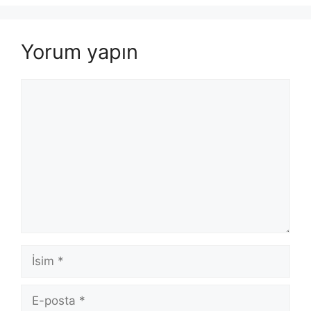
Yorum yapın
Yorum
İsim
E-
posta