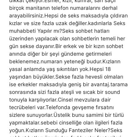
dikkat çekiyor.Esmer, kızıl, kumral, sarı saçlı
birçok manitanın telefon numaralarını derhal
arayabilirsiniz.Hepsi de seks maksadıyla çıldıran
kızlar ve size fazla uzak değiller.kadınlarla Seks
muhabbeti Yapılır mı?Seks sohbet hatları
üzerinden yapılacak olan sohbetlerin temeli her
gün sekse dayanır.Bir erkek ve bir kızın sohbet
anında diğer bir şeyi gündeme getirmeleri
beklenemez.numaran yeteneği budur.Kızların
yasal anlamda yaş sıkıntıları yok.Hepsi 18
yaşından büyükler.Sekse fazla hevesli olmaları
ise erkekler maksadıyla geniş bir avantaj.tarama
sonrasında sizi fazla ateşli ve sıcak bir sound
tonuyla karşılıyorlar.Cinsel mevzulara dair
tecrübeleri var.Telefonda gevşeme fırsatını
sizlere sunuyorlar.Üstelik bunu samimi bir türlü
yapmaktalar.sebebi cinselliğe olan ilgileri fazla
yoğun.Kızların Sunduğu Fanteziler Neler?Seks