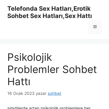
İçeriğe
Telefonda Sex Hatları,Erotik
atla
Sohbet Sex Hatları,Sex Hattı
Menü
Psikolojik
Problemler Sohbet
Hattı
16 Ocak 2023
yazar
sohbet
şimdilerde artan psikolojik problemlere her