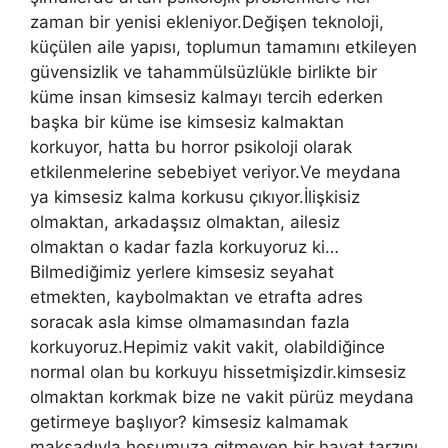
zaman bir yenisi ekleniyor.Değişen teknoloji,
küçülen aile yapısı, toplumun tamamını etkileyen
güvensizlik ve tahammülsüzlükle birlikte bir
küme insan kimsesiz kalmayı tercih ederken
başka bir küme ise kimsesiz kalmaktan
korkuyor, hatta bu horror psikoloji olarak
etkilenmelerine sebebiyet veriyor.Ve meydana
ya kimsesiz kalma korkusu çıkıyor.İlişkisiz
olmaktan, arkadaşsız olmaktan, ailesiz
olmaktan o kadar fazla korkuyoruz ki…
Bilmediğimiz yerlere kimsesiz seyahat
etmekten, kaybolmaktan ve etrafta adres
soracak asla kimse olmamasından fazla
korkuyoruz.Hepimiz vakit vakit, olabildiğince
normal olan bu korkuyu hissetmişizdir.kimsesiz
olmaktan korkmak bize ne vakit pürüz meydana
getirmeye başlıyor? kimsesiz kalmamak
maksadıyla hoşumuza gitmeyen bir hayat tarzını