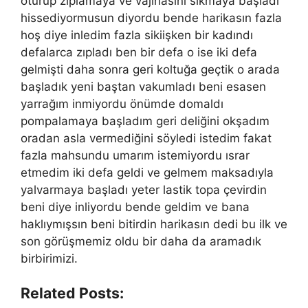
oturup zıplamaya ve vajinasını sıkmaya başladı
hissediyormusun diyordu bende harikasın fazla
hoş diye inledim fazla sikiişken bir kadındı
defalarca zıpladı ben bir defa o ise iki defa
gelmişti daha sonra geri koltuğa geçtik o arada
başladık yeni baştan vakumladı beni esasen
yarrağım inmiyordu önümde domaldı
pompalamaya başladım geri deliğini okşadım
oradan asla vermediğini söyledi istedim fakat
fazla mahsundu umarım istemiyordu ısrar
etmedim iki defa geldi ve gelmem maksadıyla
yalvarmaya başladı yeter lastik topa çevirdin
beni diye inliyordu bende geldim ve bana
haklıymışsın beni bitirdin harikasın dedi bu ilk ve
son görüşmemiz oldu bir daha da aramadık
birbirimizi.
Related Posts: