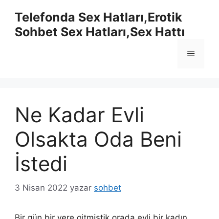
İçeriğe
Telefonda Sex Hatları,Erotik
atla
Sohbet Sex Hatları,Sex Hattı
Menü
Ne Kadar Evli
Olsakta Oda Beni
İstedi
3 Nisan 2022
yazar
sohbet
Bir gün bir yere gitmiştik orada evli bir kadın