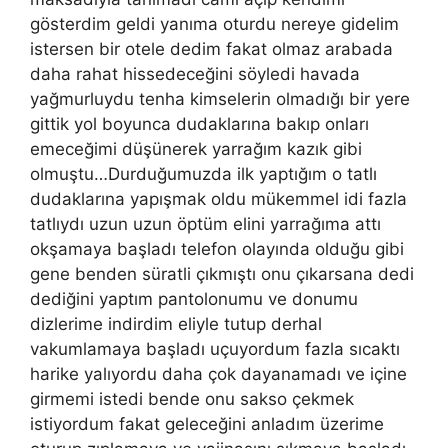
gösterdim geldi yanıma oturdu nereye gidelim
istersen bir otele dedim fakat olmaz arabada
daha rahat hissedeceğini söyledi havada
yağmurluydu tenha kimselerin olmadığı bir yere
gittik yol boyunca dudaklarına bakıp onları
emeceğimi düşünerek yarrağım kazık gibi
olmuştu…Durduğumuzda ilk yaptığım o tatlı
dudaklarına yapışmak oldu mükemmel idi fazla
tatlıydı uzun uzun öptüm elini yarrağıma attı
okşamaya başladı telefon olayında olduğu gibi
gene benden süratli çıkmıştı onu çıkarsana dedi
dediğini yaptım pantolonumu ve donumu
dizlerime indirdim eliyle tutup derhal
vakumlamaya başladı uçuyordum fazla sıcaktı
harike yalıyordu daha çok dayanamadı ve içine
girmemi istedi bende onu sakso çekmek
istiyordum fakat geleceğini anladım üzerime