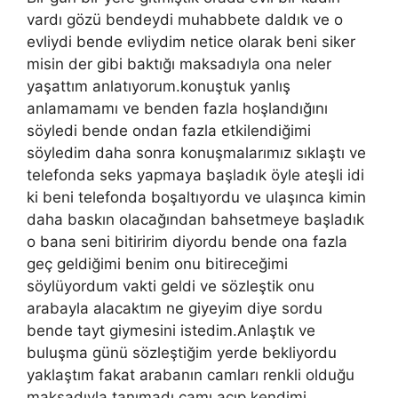
vardı gözü bendeydi muhabbete daldık ve o
evliydi bende evliydim netice olarak beni siker
misin der gibi baktığı maksadıyla ona neler
yaşattım anlatıyorum.konuştuk yanlış
anlamamamı ve benden fazla hoşlandığını
söyledi bende ondan fazla etkilendiğimi
söyledim daha sonra konuşmalarımız sıklaştı ve
telefonda seks yapmaya başladık öyle ateşli idi
ki beni telefonda boşaltıyordu ve ulaşınca kimin
daha baskın olacağından bahsetmeye başladık
o bana seni bitiririm diyordu bende ona fazla
geç geldiğimi benim onu bitireceğimi
söylüyordum vakti geldi ve sözleştik onu
arabayla alacaktım ne giyeyim diye sordu
bende tayt giymesini istedim.Anlaştık ve
buluşma günü sözleştiğim yerde bekliyordu
yaklaştım fakat arabanın camları renkli olduğu
maksadıyla tanımadı camı açıp kendimi