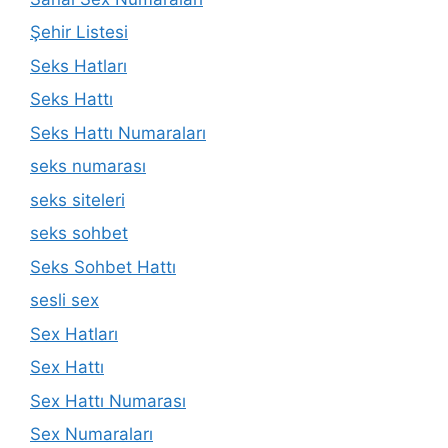
Şehir Listesi
Seks Hatları
Seks Hattı
Seks Hattı Numaraları
seks numarası
seks siteleri
seks sohbet
Seks Sohbet Hattı
sesli sex
Sex Hatları
Sex Hattı
Sex Hattı Numarası
Sex Numaraları