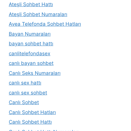
Ateşli Sohbet Hattı
Ateşli Sohbet Numaraları
Avea Telefonda Sohbet Hatları
Bayan Numaraları
bayan sohbet hattı
canlitelefondasex
canlı bayan sohbet
Canlı Seks Numaraları
canlı sex hattı
canlı sex sohbet
Canlı Sohbet
Canlı Sohbet Hatları
Canlı Sohbet Hattı