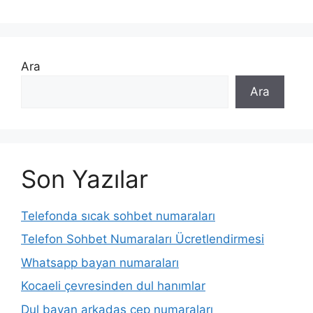
Ara
Ara
Son Yazılar
Telefonda sıcak sohbet numaraları
Telefon Sohbet Numaraları Ücretlendirmesi
Whatsapp bayan numaraları
Kocaeli çevresinden dul hanımlar
Dul bayan arkadaş cep numaraları