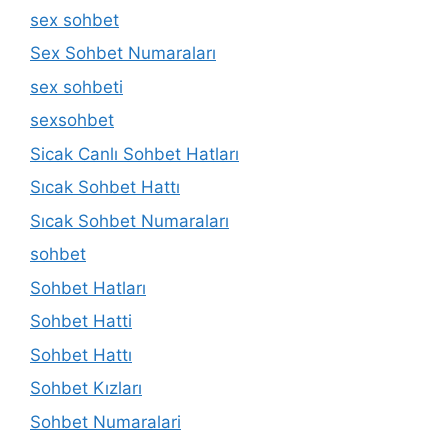
sex sohbet
Sex Sohbet Numaraları
sex sohbeti
sexsohbet
Sicak Canlı Sohbet Hatları
Sıcak Sohbet Hattı
Sıcak Sohbet Numaraları
sohbet
Sohbet Hatları
Sohbet Hatti
Sohbet Hattı
Sohbet Kızları
Sohbet Numaralari