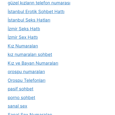
güzel kızların telefon numarası
İstanbul Erotik Sohbet Hattı
İstanbul Seks Hatları
İzmir Seks Hattı
İzmir Sex Hattı
Kız Numaraları
kız numaraları sohbet
Kız ve Bayan Numaraları
orospu numaraları
Orospu Telefonları
pasif sohbet
porno sohbet
sanal sex
Sanal Sex Numaraları