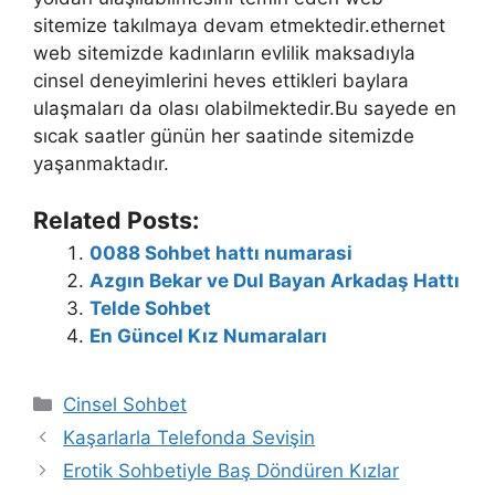
sitemize takılmaya devam etmektedir.ethernet
web sitemizde kadınların evlilik maksadıyla
cinsel deneyimlerini heves ettikleri baylara
ulaşmaları da olası olabilmektedir.Bu sayede en
sıcak saatler günün her saatinde sitemizde
yaşanmaktadır.
Related Posts:
0088 Sohbet hattı numarasi
Azgın Bekar ve Dul Bayan Arkadaş Hattı
Telde Sohbet
En Güncel Kız Numaraları
Kategoriler
Cinsel Sohbet
Kaşarlarla Telefonda Sevişin
Erotik Sohbetiyle Baş Döndüren Kızlar