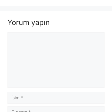
Yorum yapın
Yorum
İsim
E-