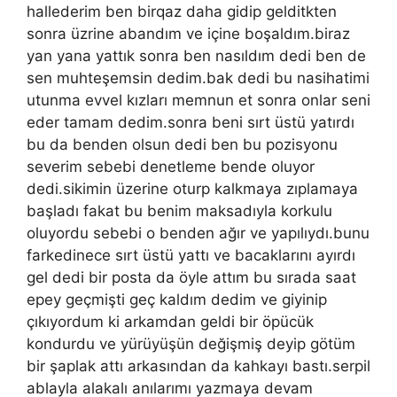
hallederim ben birqaz daha gidip gelditkten
sonra üzrine abandım ve içine boşaldım.biraz
yan yana yattık sonra ben nasıldım dedi ben de
sen muhteşemsin dedim.bak dedi bu nasihatimi
utunma evvel kızları memnun et sonra onlar seni
eder tamam dedim.sonra beni sırt üstü yatırdı
bu da benden olsun dedi ben bu pozisyonu
severim sebebi denetleme bende oluyor
dedi.sikimin üzerine oturp kalkmaya zıplamaya
başladı fakat bu benim maksadıyla korkulu
oluyordu sebebi o benden ağır ve yapılıydı.bunu
farkedinece sırt üstü yattı ve bacaklarını ayırdı
gel dedi bir posta da öyle attım bu sırada saat
epey geçmişti geç kaldım dedim ve giyinip
çıkıyordum ki arkamdan geldi bir öpücük
kondurdu ve yürüyüşün değişmiş deyip götüm
bir şaplak attı arkasından da kahkayı bastı.serpil
ablayla alakalı anılarımı yazmaya devam