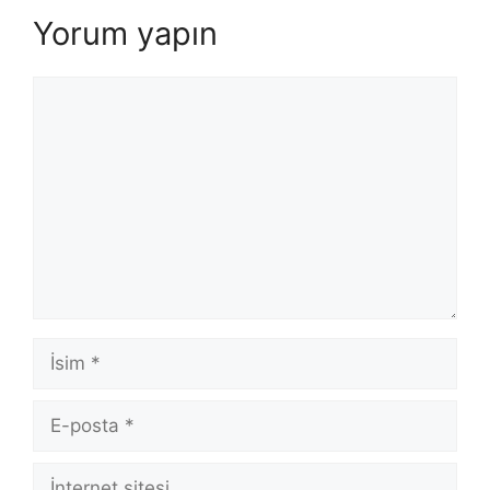
Yorum yapın
Yorum
İsim
E-
posta
İnternet