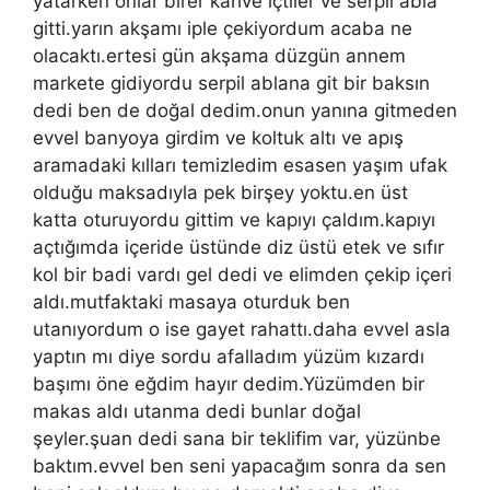
yatarken onlar birer kahve içtiler ve serpil abla
gitti.yarın akşamı iple çekiyordum acaba ne
olacaktı.ertesi gün akşama düzgün annem
markete gidiyordu serpil ablana git bir baksın
dedi ben de doğal dedim.onun yanına gitmeden
evvel banyoya girdim ve koltuk altı ve apış
aramadaki kılları temizledim esasen yaşım ufak
olduğu maksadıyla pek birşey yoktu.en üst
katta oturuyordu gittim ve kapıyı çaldım.kapıyı
açtığımda içeride üstünde diz üstü etek ve sıfır
kol bir badi vardı gel dedi ve elimden çekip içeri
aldı.mutfaktaki masaya oturduk ben
utanıyordum o ise gayet rahattı.daha evvel asla
yaptın mı diye sordu afalladım yüzüm kızardı
başımı öne eğdim hayır dedim.Yüzümden bir
makas aldı utanma dedi bunlar doğal
şeyler.şuan dedi sana bir teklifim var, yüzünbe
baktım.evvel ben seni yapacağım sonra da sen