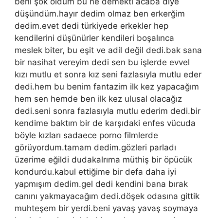
beni şok oldum bu ne demekti acaba diye
düşündüm.hayır dedim olmaz ben erkerğim
dedim.evet dedi türkiyede erkekler hep
kendilerini düşünürler kendileri boşalınca
meslek biter, bu eşit ve adil değil dedi.bak sana
bir nasihat vereyim dedi sen bu işlerde evvel
kızı mutlu et sonra kız seni fazlasıyla mutlu eder
dedi.hem bu benim fantazim ilk kez yapacağım
hem sen hemde ben ilk kez ulusal olacağız
dedi.seni sonra fazlasıyla mutlu ederim dedi.bir
kendime baktım bir de karşıdaki enfes vücuda
böyle kızları sadaece porno filmlerde
görüyordum.tamam dedim.gözleri parladı
üzerime eğildi dudakalrıma müthiş bir öpücük
kondurdu.kabul ettiğime bir defa daha iyi
yapmışım dedim.gel dedi kendini bana bırak
canını yakmayacağım dedi.döşek odasına gittik
muhteşem bir yerdi.beni yavaş yavaş soymaya