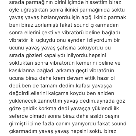
sırada parmağının birini içimde hissettim biraz
öyle uğraştıktan sonra ikinici parmağınıda soktu
yavaş yavaş hızlanıyordu.işin açığı ikinic parmak
beni biraz zorlamıştı fakat sound çıkarmadım
sonra ellerini çekti ve vibratörü beline bağladı
vibratör iki uçluydu onu ayndan izliyordum bir
ucunu yavaş yavaş şahsına sokuyordu bu
sırada gözleri kapalıydı inliyordu.hepsini
soktuktan sonra vibratörün kemerini beline ve
kasıklarına bağladı arkama geçti vibratörün
ucuna biraz daha krem devam ettik hazır ol
dedi.ben de tamam dedim.kafası yavaşça
değdirdi.ellerini kalçama koydu ben aniden
yüklenecek zannettim yavaş dedim.aynada göz
göze geldik korkma dedi yavaşça yüklendi ilk
seferde olmadı sonra biraz daha asıldı başını
girmişti içime fazla canım yanıyordu fakat sound
çıkarmadım yavaş yavaş hepsini soktu biraz