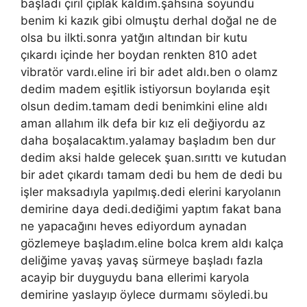
başladı çırıl çıplak kaldım.şahsına soyundu
benim ki kazık gibi olmuştu derhal doğal ne de
olsa bu ilkti.sonra yatğın altından bir kutu
çıkardı içinde her boydan renkten 810 adet
vibratör vardı.eline iri bir adet aldı.ben o olamz
dedim madem eşitlik istiyorsun boylarıda eşit
olsun dedim.tamam dedi benimkini eline aldı
aman allahım ilk defa bir kız eli değiyordu az
daha boşalacaktım.yalamay başladım ben dur
dedim aksi halde gelecek şuan.sırıttı ve kutudan
bir adet çıkardı tamam dedi bu hem de dedi bu
işler maksadıyla yapılmış.dedi elerini karyolanın
demirine daya dedi.dediğimi yaptım fakat bana
ne yapacağını heves ediyordum aynadan
gözlemeye başladım.eline bolca krem aldı kalça
deliğime yavaş yavaş sürmeye başladı fazla
acayip bir duyguydu bana ellerimi karyola
demirine yaslayıp öylece durmamı söyledi.bu