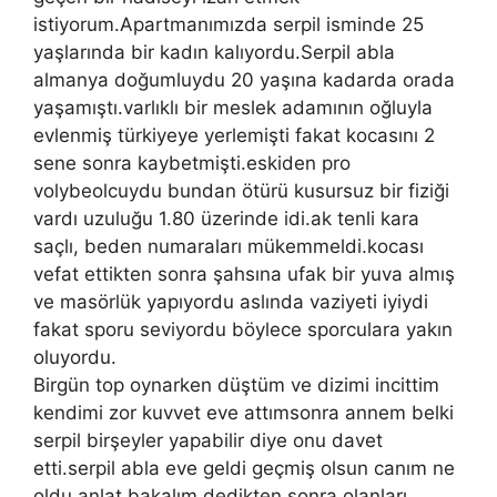
istiyorum.Apartmanımızda serpil isminde 25
yaşlarında bir kadın kalıyordu.Serpil abla
almanya doğumluydu 20 yaşına kadarda orada
yaşamıştı.varlıklı bir meslek adamının oğluyla
evlenmiş türkiyeye yerlemişti fakat kocasını 2
sene sonra kaybetmişti.eskiden pro
volybeolcuydu bundan ötürü kusursuz bir fiziği
vardı uzuluğu 1.80 üzerinde idi.ak tenli kara
saçlı, beden numaraları mükemmeldi.kocası
vefat ettikten sonra şahsına ufak bir yuva almış
ve masörlük yapıyordu aslında vaziyeti iyiydi
fakat sporu seviyordu böylece sporculara yakın
oluyordu.
Birgün top oynarken düştüm ve dizimi incittim
kendimi zor kuvvet eve attımsonra annem belki
serpil birşeyler yapabilir diye onu davet
etti.serpil abla eve geldi geçmiş olsun canım ne
oldu anlat bakalım dedikten sonra olanları