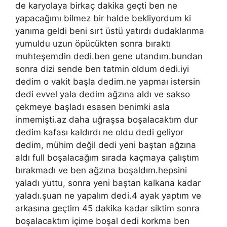
de karyolaya birkaç dakika geçti ben ne
yapacağımı bilmez bir halde bekliyordum ki
yanıma geldi beni sırt üstü yatırdı dudaklarıma
yumuldu uzun öpücükten sonra bıraktı
muhteşemdin dedi.ben gene utandım.bundan
sonra dizi sende ben tatmin oldum dedi.iyi
dedim o vakit başla dedim.ne yapmaı istersin
dedi evvel yala dedim ağzına aldı ve sakso
çekmeye başladı esasen benimki asla
inmemişti.az daha uğraşsa boşalacaktım dur
dedim kafası kaldırdı ne oldu dedi geliyor
dedim, mühim değil dedi yeni baştan ağzına
aldı full boşalacağım sırada kaçmaya çalıştım
bırakmadı ve ben ağzına boşaldım.hepsini
yaladı yuttu, sonra yeni baştan kalkana kadar
yaladı.şuan ne yapalım dedi.4 ayak yaptım ve
arkasına geçtim 45 dakika kadar siktim sonra
boşalacaktım içime boşal dedi korkma ben