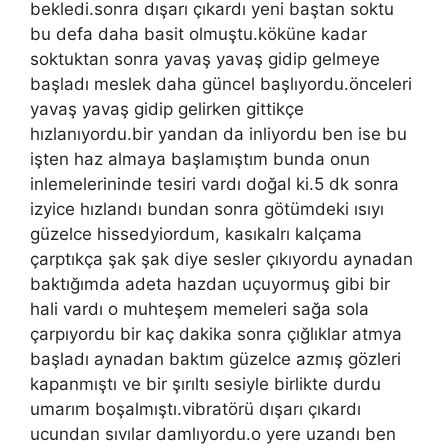
bekledi.sonra dışarı çıkardı yeni baştan soktu
bu defa daha basit olmuştu.köküne kadar
soktuktan sonra yavaş yavaş gidip gelmeye
başladı meslek daha güncel başlıyordu.önceleri
yavaş yavaş gidip gelirken gittikçe
hızlanıyordu.bir yandan da inliyordu ben ise bu
işten haz almaya başlamıştım bunda onun
inlemelerininde tesiri vardı doğal ki.5 dk sonra
izyice hızlandı bundan sonra götümdeki ısıyı
güzelce hissedyiordum, kasıkalrı kalçama
çarptıkça şak şak diye sesler çıkıyordu aynadan
baktığımda adeta hazdan uçuyormuş gibi bir
hali vardı o muhteşem memeleri sağa sola
çarpıyordu bir kaç dakika sonra çığlıklar atmya
başladı aynadan baktım güzelce azmış gözleri
kapanmıştı ve bir şırıltı sesiyle birlikte durdu
umarım boşalmıştı.vibratörü dışarı çıkardı
ucundan sıvılar damlıyordu.o yere uzandı ben