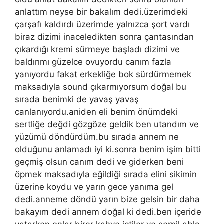
anlattım neyse bir bakalım dedi.üzerimdeki
çarşafı kaldırdı üzerimde yalnızca şort vardı
biraz dizimi inaceledikten sonra çantasından
çıkardığı kremi sürmeye başladı dizimi ve
baldırımı güzelce ovuyordu canım fazla
yanıyordu fakat erkekliğe bok sürdürmemek
maksadıyla sound çıkarmıyorsum doğal bu
sırada benimki de yavaş yavaş
canlanıyordu.aniden eli benim önümdeki
sertliğe değdi gözgöze geldik ben utandım ve
yüzümü döndürdüm.bu sırada annem ne
olduğunu anlamadı iyi ki.sonra benim işim bitti
geçmiş olsun canım dedi ve giderken beni
öpmek maksadıyla eğildiği sırada elini sikimin
üzerine koydu ve yarın gece yanıma gel
dedi.anneme döndü yarın bize gelsin bir daha
bakayım dedi annem doğal ki dedi.ben içeride