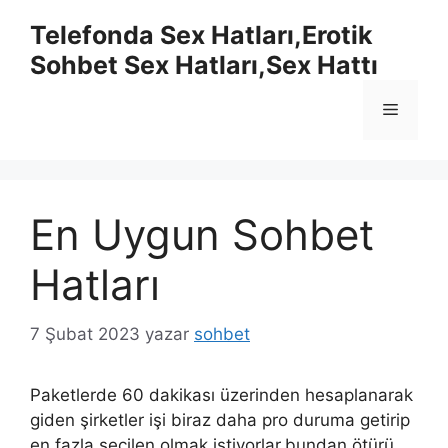
İçeriğe
Telefonda Sex Hatları,Erotik
atla
Sohbet Sex Hatları,Sex Hattı
Menü
En Uygun Sohbet
Hatları
7 Şubat 2023
yazar
sohbet
Paketlerde 60 dakikası üzerinden hesaplanarak
giden şirketler işi biraz daha pro duruma getirip
en fazla seçilen olmak istiyorlar.bundan ötürü