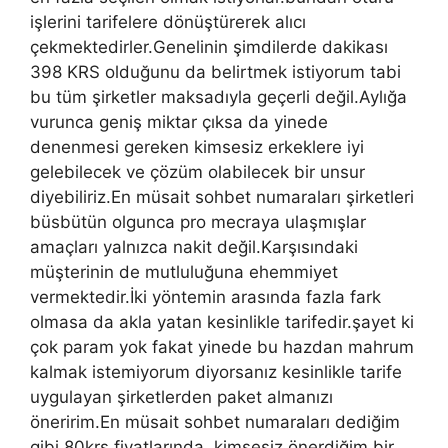
işlerini tarifelere dönüştürerek alıcı
çekmektedirler.Genelinin şimdilerde dakikası
398 KRS olduğunu da belirtmek istiyorum tabi
bu tüm şirketler maksadıyla geçerli değil.Aylığa
vurunca geniş miktar çıksa da yinede
denenmesi gereken kimsesiz erkeklere iyi
gelebilecek ve çözüm olabilecek bir unsur
diyebiliriz.En müsait sohbet numaraları şirketleri
büsbütün olgunca pro mecraya ulaşmışlar
amaçları yalnızca nakit değil.Karşısındaki
müşterinin de mutluluğuna ehemmiyet
vermektedir.İki yöntemin arasında fazla fark
olmasa da akla yatan kesinlikle tarifedir.şayet ki
çok param yok fakat yinede bu hazdan mahrum
kalmak istemiyorum diyorsanız kesinlikle tarife
uygulayan şirketlerden paket almanızı
öneririm.En müsait sohbet numaraları dediğim
gibi 80krs fiyatlarında, kimsesiz önerdiğim bir