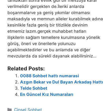
tanıdıktan sonra evlilik gibi bir mevzuya karar
verilmelidir gerçekten de.İleriki anlarda
boşanmalarve ya geniş yıkımlar olmaması
maksadıyla ve memnun aileler kurabilmek adına
kesinlikle fazla geniş bir titizlikle devinim
etmemiz lazım.gerçek muhabbet hatları
ilişkilerin sağlam temellere kurulmasına yönelik
görüş, öneri ve önerilerle yolunuzu
açabilmektedirler ve bu anlamda ve diğer
mevzularda da sürekli dayanak alabilirsiniz…
Related Posts:
0088 Sohbet hattı numarasi
Azgın Bekar ve Dul Bayan Arkadaş Hattı
Telde Sohbet
En Güncel Kız Numaraları
Kategoriler
Cinsel Sohbet