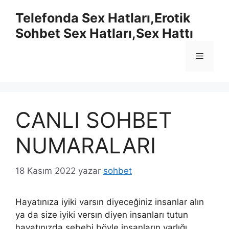
İçeriğe
Telefonda Sex Hatları,Erotik
atla
Sohbet Sex Hatları,Sex Hattı
Menü
CANLI SOHBET
NUMARALARI
18 Kasım 2022
yazar
sohbet
Hayatınıza iyiki varsın diyeceğiniz insanlar alın
ya da size iyiki versın diyen insanları tutun
hayatınızda.sebebi böyle insanların varlığı