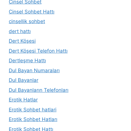
Cinsel Sohbet
Cinsel Sohbet Hattı
cinsellik sohbet
dert hattı
Dert Köşesi
Dert Köşesi Telefon Hattı
Dertleşme Hattı
Dul Bayan Numaraları
Dul Bayanlar
Dul Bayanların Telefonları
Erotik Hatlar
Erotik Sohbet hatlari
Erotik Sohbet Hatları
Erotik Sohbet Hattı