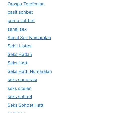
Orospu Telefonları
pasif sohbet
porno sohbet
sanal sex
Sanal Sex Numaraları
Şehir Listesi
Seks Hatları
Seks Hattı
Seks Hattı Numaraları
seks numarası
seks siteleri
seks sohbet
Seks Sohbet Hattı