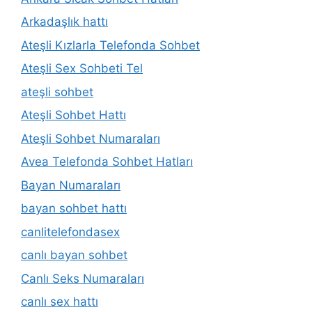
Arkadaşlık hattı
Ateşli Kızlarla Telefonda Sohbet
Ateşli Sex Sohbeti Tel
ateşli sohbet
Ateşli Sohbet Hattı
Ateşli Sohbet Numaraları
Avea Telefonda Sohbet Hatları
Bayan Numaraları
bayan sohbet hattı
canlitelefondasex
canlı bayan sohbet
Canlı Seks Numaraları
canlı sex hattı