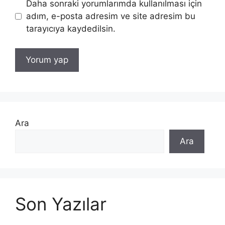
Daha sonraki yorumlarımda kullanılması için
adım, e-posta adresim ve site adresim bu
tarayıcıya kaydedilsin.
Ara
Ara
Son Yazılar