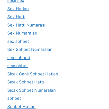
sesli sex
Sex Hatları
Sex Hattı
Sex Hattı Numarası
Sex Numaraları
sex sohbet
Sex Sohbet Numaraları
sex sohbeti
sexsohbet
Sicak Canlı Sohbet Hatları
Sıcak Sohbet Hattı
Sıcak Sohbet Numaraları
sohbet
Sohbet Hatları