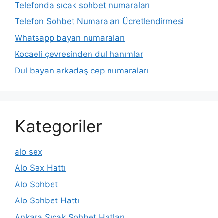
Telefonda sıcak sohbet numaraları
Telefon Sohbet Numaraları Ücretlendirmesi
Whatsapp bayan numaraları
Kocaeli çevresinden dul hanımlar
Dul bayan arkadaş cep numaraları
Kategoriler
alo sex
Alo Sex Hattı
Alo Sohbet
Alo Sohbet Hattı
Ankara Sıcak Sohbet Hatları