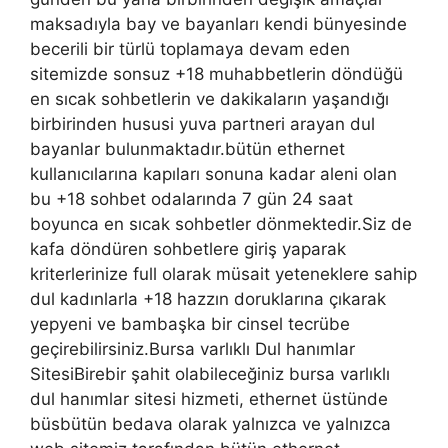
maksadıyla bay ve bayanları kendi bünyesinde
becerili bir türlü toplamaya devam eden
sitemizde sonsuz +18 muhabbetlerin döndüğü
en sıcak sohbetlerin ve dakikaların yaşandığı
birbirinden hususi yuva partneri arayan dul
bayanlar bulunmaktadır.bütün ethernet
kullanıcılarına kapıları sonuna kadar aleni olan
bu +18 sohbet odalarında 7 gün 24 saat
boyunca en sıcak sohbetler dönmektedir.Siz de
kafa döndüren sohbetlere giriş yaparak
kriterlerinize full olarak müsait yeteneklere sahip
dul kadınlarla +18 hazzın doruklarına çıkarak
yepyeni ve bambaşka bir cinsel tecrübe
geçirebilirsiniz.Bursa varlıklı Dul hanımlar
SitesiBirebir şahit olabileceğiniz bursa varlıklı
dul hanımlar sitesi hizmeti, ethernet üstünde
büsbütün bedava olarak yalnızca ve yalnızca