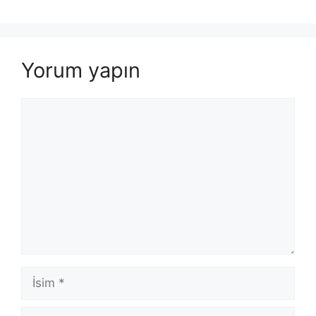
Yorum yapın
Yorum
İsim
E-