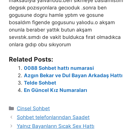
maksadıyla yalvarıodu.ben sikmeye baslamıstım
degısık pozısyonlara gecıoduk .sonra ben
gogusune dogru hamle yptım ve gosune
bosaldım figende gogusunu yalıodu.o akşam
onunla beraber yattık butun akşam
sevıstık.sımdı de vakit buldukca fırat olmadıkca
onlara gıdıp obu sıkıyorum
Related Posts:
0088 Sohbet hattı numarasi
Azgın Bekar ve Dul Bayan Arkadaş Hattı
Telde Sohbet
En Güncel Kız Numaraları
Kategoriler
Cinsel Sohbet
Sohbet telefonlarından Saadet
Yalnız Bayanların Sıcak Sex Hattı