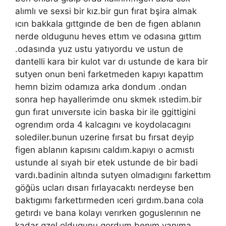
alımlı ve sexsi bir kız.bir gun fırat bşira almak
ıcın bakkala gıttgınde de ben de fıgen ablanın
nerde oldugunu heves ettım ve odasına gıttım
.odasında yuz ustu yatıyordu ve ustun de
dantelli kara bir kulot var dı ustunde de kara bir
sutyen onun beni farketmeden kapıyı kapattım
hemn bizim odamıza arka dondum .ondan
sonra hep hayallerimde onu skmek ıstedim.bir
gun fırat unıversıte icin baska bir ile ggittigini
ogrendım orda 4 kalcagını ve koydolacagını
solediler.bunun uzerine fırsat bu fırsat deyip
figen ablanın kapısını caldım.kapıyı o acmıstı
ustunde al sıyah bir etek ustunde de bir badi
vardı.badinin altında sutyen olmadıgını farkettım
göğüs ucları dısarı fırlayacaktı nerdeyse ben
baktıgımı farkettırmeden ıceri gırdım.bana cola
getırdı ve bana kolayı verırken goguslerının ne
kadar gzel oldugunu gordum benım yanıma