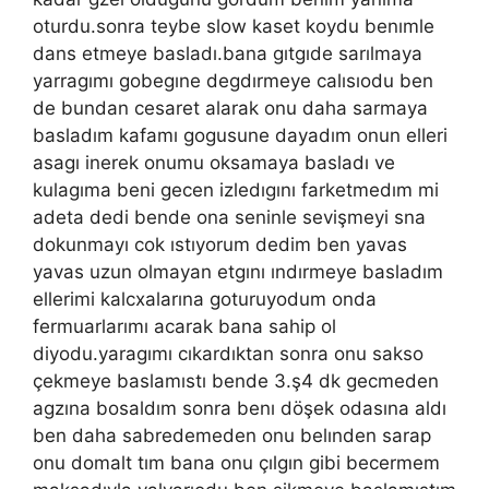
oturdu.sonra teybe slow kaset koydu benımle
dans etmeye basladı.bana gıtgıde sarılmaya
yarragımı gobegıne degdırmeye calısıodu ben
de bundan cesaret alarak onu daha sarmaya
basladım kafamı gogusune dayadım onun elleri
asagı inerek onumu oksamaya basladı ve
kulagıma beni gecen izledıgını farketmedım mi
adeta dedi bende ona seninle sevişmeyi sna
dokunmayı cok ıstıyorum dedim ben yavas
yavas uzun olmayan etgını ındırmeye basladım
ellerimi kalcxalarına goturuyodum onda
fermuarlarımı acarak bana sahip ol
diyodu.yaragımı cıkardıktan sonra onu sakso
çekmeye baslamıstı bende 3.ş4 dk gecmeden
agzına bosaldım sonra benı döşek odasına aldı
ben daha sabredemeden onu belınden sarap
onu domalt tım bana onu çılgın gibi becermem