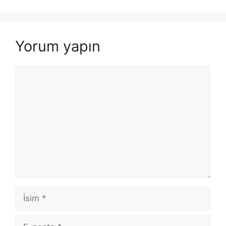
Yorum yapın
Yorum
İsim
E-