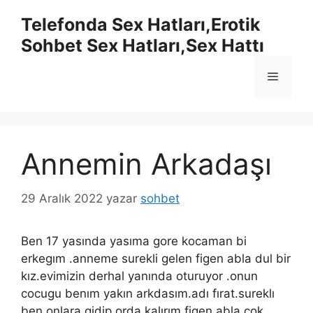
İçeriğe
Telefonda Sex Hatları,Erotik
atla
Sohbet Sex Hatları,Sex Hattı
Menü
Annemin Arkadaşı
29 Aralık 2022
yazar
sohbet
Ben 17 yasında yasıma gore kocaman bi
erkegım .anneme surekli gelen figen abla dul bir
kız.evimizin derhal yanında oturuyor .onun
cocugu benım yakın arkdasım.adı fırat.sureklı
ben onlara gidip orda kalırım.figen abla cok